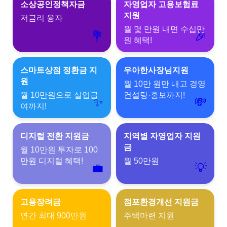
소상공인정책자금
자영업자 고용보험료
지원
저금리 융자
월 몇 만원 내면 수십만
💐
🎉
원 혜택!
스마트상점 정환금 지
우아한사장님지원
원
월 10만 원만 내고 경영
월 10만원으로 실업급
컨설팅·홍보까지!
✨
💸
여까지!
디지털 전환 지원금
지역별 자영업자 지원
금
월 10만원 투자로 100
만원 디지털 혜택!
월 50만원
💼
💡
고용장려금
점포환경개선 지원금
연간 최대 900만원
주택마련 지원