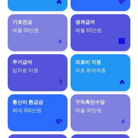
🔥
💸
기초연금
생계급여
매월 30만원
매월 65만원
⚡
🏢
주거급여
의료비 지원
임차료 지원
의료 취약계층
⚕️
🔥
통신비 환급금
구직촉진수당
최대 300만원
매월 30만원
💸
⚡