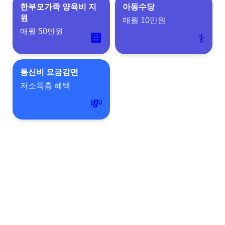
한부모가족 양육비 지
아동수당
원
매월 10만원
매월 50만원
🏢
⚕️
통신비 요금감면
저소득층 혜택
💸