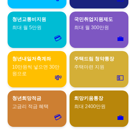
청년교통비지원
국민취업지원제도
최대 월 5만원
최대 월 300만원
💳
💼
청년내일저축계좌
주택드림 청약통장
10만원씩 넣으면 30만
주택마련 지원
원으로
💸
💵
청년희망적금
희망키움통장
고금리 적금 혜택
최대 2400만원
💳
💼